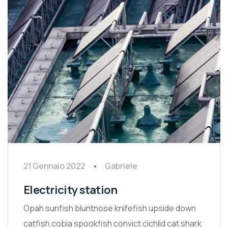
21 Gennaio 2022
Gabriele
Electricity station
Opah sunfish bluntnose knifefish upside down
catfish cobia spookfish convict cichlid cat shark