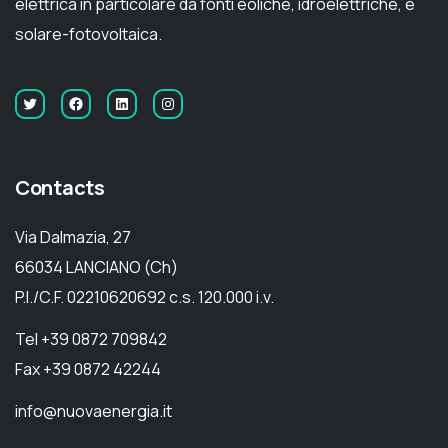
elettrica in particolare da fonti eoliche, idroelettriche, e
solare-fotovoltaica.
Contacts
Via Dalmazia, 27
66034 LANCIANO (Ch)
P.I./C.F. 02210620692 c.s. 120.000 i.v.
Tel +39 0872 709842
Fax +39 0872 42244
info@nuovaenergia.it