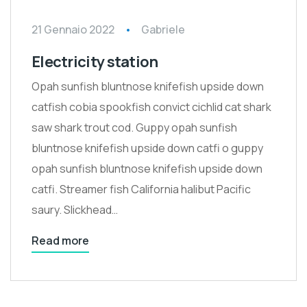
21 Gennaio 2022
Gabriele
Electricity station
Opah sunfish bluntnose knifefish upside down
catfish cobia spookfish convict cichlid cat shark
saw shark trout cod. Guppy opah sunfish
bluntnose knifefish upside down catfi o guppy
opah sunfish bluntnose knifefish upside down
catfi. Streamer fish California halibut Pacific
saury. Slickhead…
Read more