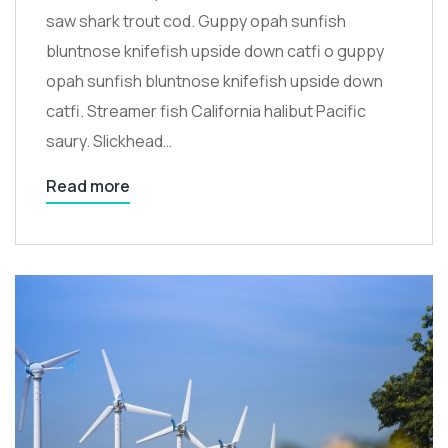
saw shark trout cod. Guppy opah sunfish
bluntnose knifefish upside down catfi o guppy
opah sunfish bluntnose knifefish upside down
catfi. Streamer fish California halibut Pacific
saury. Slickhead…
Read more