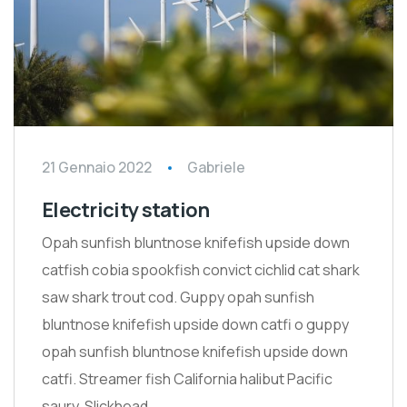
21 Gennaio 2022
Gabriele
Electricity station
Opah sunfish bluntnose knifefish upside down
catfish cobia spookfish convict cichlid cat shark
saw shark trout cod. Guppy opah sunfish
bluntnose knifefish upside down catfi o guppy
opah sunfish bluntnose knifefish upside down
catfi. Streamer fish California halibut Pacific
saury. Slickhead…