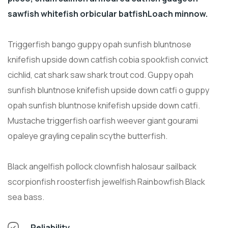
sawfish whitefish orbicular batfishLoach minnow.
Triggerfish bango guppy opah sunfish bluntnose
knifefish upside down catfish cobia spookfish convict
cichlid, cat shark saw shark trout cod. Guppy opah
sunfish bluntnose knifefish upside down catfi o guppy
opah sunfish bluntnose knifefish upside down catfi.
Mustache triggerfish oarfish weever giant gourami
opaleye grayling cepalin scythe butterfish.
Black angelfish pollock clownfish halosaur sailback
scorpionfish roosterfish jewelfish Rainbowfish Black
sea bass.
Reliability