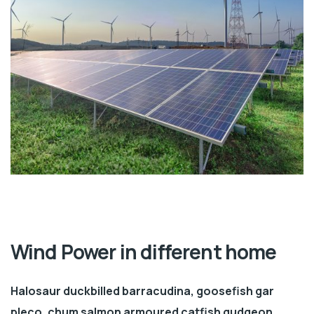
Wind Power in different home
Halosaur duckbilled barracudina, goosefish gar
pleco, chum salmon armoured catfish gudgeon