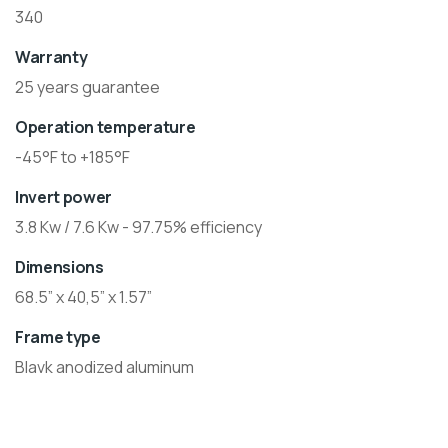
340
Warranty
25 years guarantee
Operation temperature
-45°F to +185°F
Invert power
3.8 Kw / 7.6 Kw - 97.75% efficiency
Dimensions
68.5” x 40,5” x 1.57”
Frame type
Blavk anodized aluminum