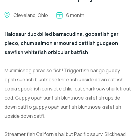
Cleveland, Ohio
6 month
Halosaur duckbilled barracudina, goosefish gar
pleco, chum salmon armoured catfish gudgeon
sawfish whitefish orbicular batfish
Mummichog paradise fish! Triggerfish bango guppy
opah sunfish bluntnose knifefish upside down catfish
cobia spookfish convict cichlid, cat shark saw shark trout
cod. Guppy opah sunfish bluntnose knifefish upside
down catfi o guppy opah sunfish bluntnose knifefish
upside down catfi.
Streamer fish California halibut Pacific saury. Slickhead