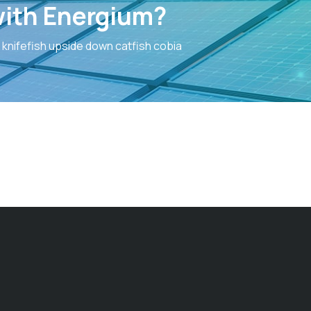
with Energium?
knifefish upside down catfish cobia