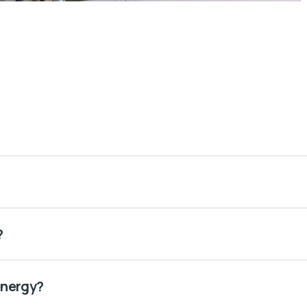
?
energy?