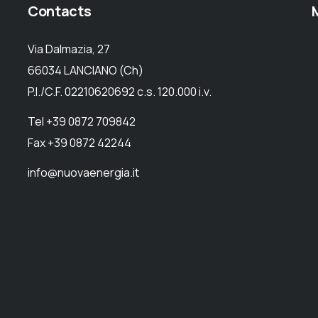
Contacts
Via Dalmazia, 27
66034 LANCIANO (Ch)
P.I./C.F. 02210620692 c.s. 120.000 i.v.
Tel +39 0872 709842
Fax +39 0872 42244
info@nuovaenergia.it