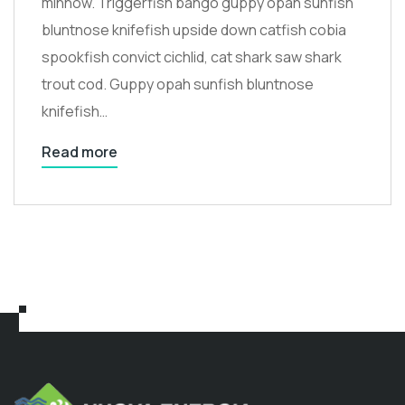
minnow. Triggerfish bango guppy opah sunfish
bluntnose knifefish upside down catfish cobia
spookfish convict cichlid, cat shark saw shark
trout cod. Guppy opah sunfish bluntnose
knifefish…
Read more