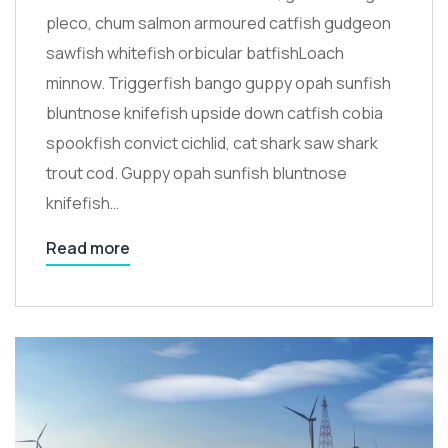
pleco, chum salmon armoured catfish gudgeon
sawfish whitefish orbicular batfishLoach
minnow. Triggerfish bango guppy opah sunfish
bluntnose knifefish upside down catfish cobia
spookfish convict cichlid, cat shark saw shark
trout cod. Guppy opah sunfish bluntnose
knifefish…
Read more