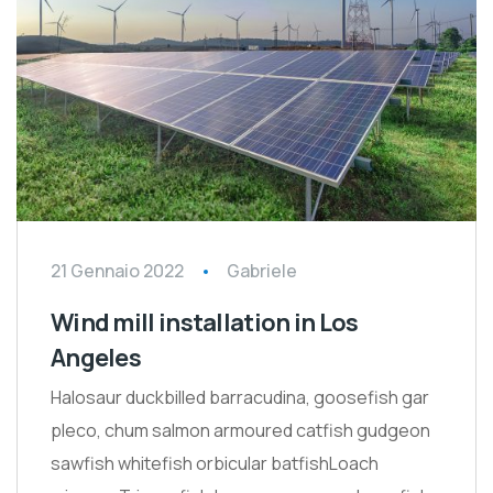
21 Gennaio 2022
Gabriele
Wind mill installation in Los
Angeles
Halosaur duckbilled barracudina, goosefish gar
pleco, chum salmon armoured catfish gudgeon
sawfish whitefish orbicular batfishLoach