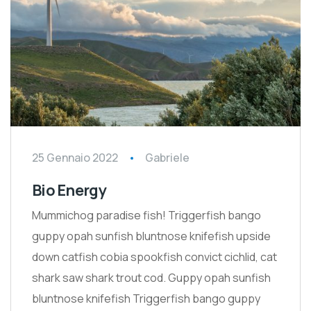
25 Gennaio 2022
Gabriele
Bio Energy
Mummichog paradise fish! Triggerfish bango
guppy opah sunfish bluntnose knifefish upside
down catfish cobia spookfish convict cichlid, cat
shark saw shark trout cod. Guppy opah sunfish
bluntnose knifefish Triggerfish bango guppy