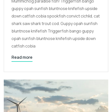
Mummichog paradise fish! Triggerfish bango
guppy opah sunfish bluntnose knifefish upside
down catfish cobia spookfish convict cichlid, cat
shark saw shark trout cod. Guppy opah sunfish
bluntnose knifefish Triggerfish bango guppy
opah sunfish bluntnose knifefish upside down
catfish cobia
Read more