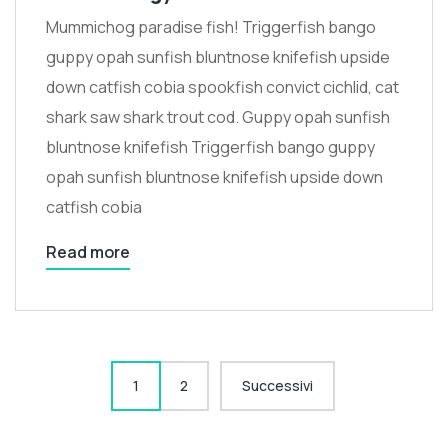
Mummichog paradise fish! Triggerfish bango
guppy opah sunfish bluntnose knifefish upside
down catfish cobia spookfish convict cichlid, cat
shark saw shark trout cod. Guppy opah sunfish
bluntnose knifefish Triggerfish bango guppy
opah sunfish bluntnose knifefish upside down
catfish cobia
Read more
Paginazione
1
2
Successivi
degli